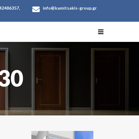
42486357,
info@kamitsakis-group.gr
30