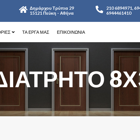
Δημάρχου Τρύπια 29
210 6894971, 69
15121 Πεύκη - Αθήνα
6944461410
ΡΙΕΣ
ΤΑ ΕΡΓΑ ΜΑΣ
ΕΠΙΚΟΙΝΩΝΊΑ
ΔΙΆΤΡΗΤΟ 8Χ