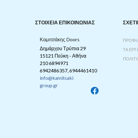
ΣΤΟΙΧΕΙΑ ΕΠΙΚΟΙΝΩΝΙΑΣ
ΣΧΕΤ
Καμιτσάκης Doors
ΠΡΟΦΊ
Δημάρχου Τρύπια 29
ΤΑ ΈΡΓ
15121 Πεύκη - Αθήνα
ΠΟΛΙΤ
210 6894971
6942486357, 6944461410
info@kamitsakis-
group.gr