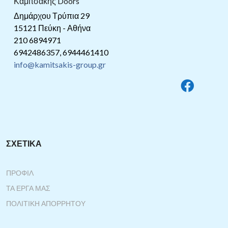
Καμιτσάκης Doors
Δημάρχου Τρύπια 29
15121 Πεύκη - Αθήνα
210 6894971
6942486357, 6944461410
info@kamitsakis-group.gr
ΣΧΕΤΙΚΆ
ΠΡΟΦΊΛ
ΤΑ ΈΡΓΑ ΜΑΣ
ΠΟΛΙΤΙΚΉ ΑΠΟΡΡΉΤΟΥ