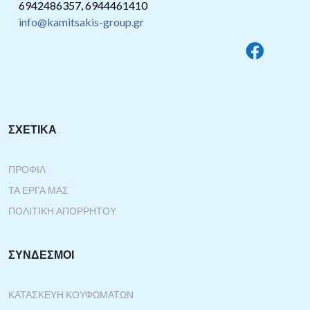
6942486357, 6944461410
info@kamitsakis-group.gr
ΣΧΕΤΙΚΆ
ΠΡΟΦΊΛ
ΤΑ ΈΡΓΑ ΜΑΣ
ΠΟΛΙΤΙΚΉ ΑΠΟΡΡΉΤΟΥ
ΣΎΝΔΕΣΜΟΙ
ΚΑΤΑΣΚΕΥΉ ΚΟΥΦΩΜΆΤΩΝ